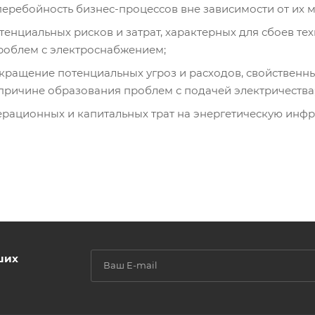
еребойность бизнес-процессов вне зависимости от их 
енциальных рисков и затрат, характерных для сбоев те
роблем с электроснабжением;
кращение потенциальных угроз и расходов, свойственн
ричине образования проблем с подачей электричества
рационных и капитальных трат на энергетическую инфр
ших