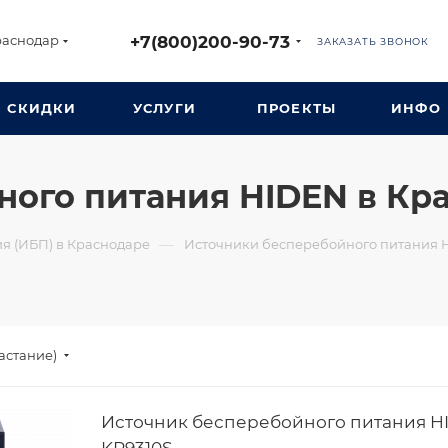
+7(800)200-90-73
раснодар
ЗАКАЗАТЬ ЗВОНОК
СКИДКИ
УСЛУГИ
ПРОЕКТЫ
ИНФО
ого питания HIDEN в Кр
—
я (ИБП) в Краснодаре
Источники бесперебойного питания 
астание)
Источник бесперебойного питания H
KP9310S