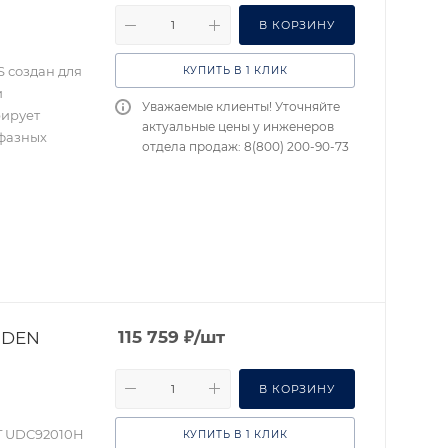
В КОРЗИНУ
 создан для
КУПИТЬ В 1 КЛИК
и
Уважаемые клиенты! Уточняйте
рирует
актуальные цены у инженеров
 фазных
отдела продаж: 8(800) 200-90-73
IDEN
115 759
₽
/шт
В КОРЗИНУ
T UDC92010H
КУПИТЬ В 1 КЛИК