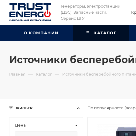
Генераторы, электростанции
(ДЭС). Запасные части.
К
Сервис ДГУ
О КОМПАНИИ
КАТАЛОГ
Источники бесперебойн
—
—
Главная
Каталог
Источники бесперебойного питани
По популярности (возр
ФИЛЬТР
Цена