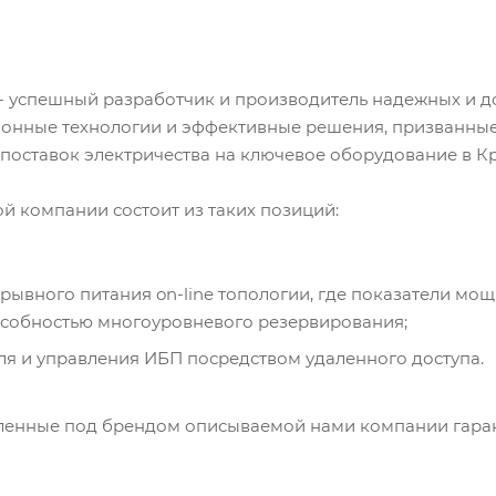
 успешный разработчик и производитель надежных и д
ионные технологии и эффективные решения, призванны
оставок электричества на ключевое оборудование в К
й компании состоит из таких позиций:
ывного питания on-line топологии, где показатели мощн
собностью многоуровневого резервирования;
я и управления ИБП посредством удаленного доступа.
вленные под брендом описываемой нами компании гара