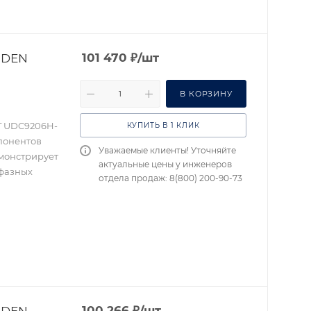
IDEN
101 470
₽
/шт
В КОРЗИНУ
T UDC9206H-
КУПИТЬ В 1 КЛИК
мпонентов
Уважаемые клиенты! Уточняйте
монстрирует
актуальные цены у инженеров
 фазных
отдела продаж: 8(800) 200-90-73
IDEN
100 266
₽
/шт