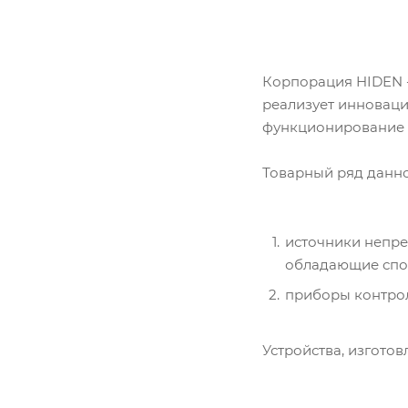
Корпорация HIDEN -
реализует инновац
функционирование п
Товарный ряд данно
источники непрер
обладающие спо
приборы контрол
Устройства, изгото