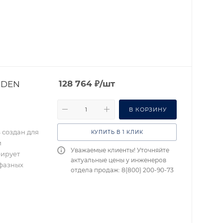
IDEN
128 764
₽
/шт
В КОРЗИНУ
 создан для
КУПИТЬ В 1 КЛИК
и
Уважаемые клиенты! Уточняйте
рирует
актуальные цены у инженеров
 фазных
отдела продаж: 8(800) 200-90-73